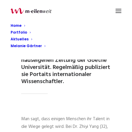
Home
Portfolio
Aktuelles
Seit 2009 betreut Melanie Gärtner
Melanie Gärtner
die Rubrik
Internationales
der
hauseigenen Zeitung der Goethe
Universität. Regelmäßig publiziert
sie Portaits internationaler
Wissenschaftler.
Man sagt, dass einigen Menschen ihr Talent in
die Wiege gelegt wird. Bei Dr. Zhiyi Yang (32),